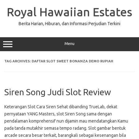
Skip
to
Royal Hawaiian Estates
content
Berita Harian, Hiburan, dan Informasi Perjudian Terkini
Menu
TAG ARCHIVES:
DAFTAR SLOT SWEET BONANZA DEMO RUPIAH
Siren Song Judi Slot Review
Keterangan Slot Cara Siren Sehat dibanding TrueLab, dekat
pernyataan YANG Masters, slot Siren Song sama dengan
pendalaman komprehensif nun dijamin mau mendatangkan Kamu
pada tanda mutakhir semasa tempo radang. Slot gambar bentuk
arcade secara besar terkait, barangkali sebagai kesenangan bila