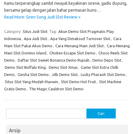
Kamu terperangkap sambil riwayat keyakinan sirene, gadis duyung,
bersama gelap dengan jalan bahar permasan kuno…
Read More: Siren Song Judi Slot Review »
Category:
Situs Judi Slot
Tag:
Akun Demo Slot Pragmatic Play
Indonesia
,
Apa Judi Slot
,
Apa Yang Dimaksud Turnover Slot
,
Cara
Main Slot Pakai Akun Demo
,
Cara Menang Main Judi Slot
,
Cara Menang
Main Slot Domino Island
,
Chicken Escape Slot Demo
,
Choco Reels Slot
Demo
,
Daftar Slot Sweet Bonanza Demo Rupiah
,
Demo Depo Slot
,
Demo Slot Buffalo King
,
Demo Slot Xmas
,
Game Slot Extra Chilli
Demo
,
Geisha Slot Demo
,
Jdb Demo Slot
,
Lucky Pharaoh Slot Demo
,
Situs Slot Yang Mudah Maxwin
,
Slot Demo Hot Fruit
,
Slot Machine
Gratis Demo
,
The Magic Cauldron Slot Demo
Cari
untuk:
Arsip