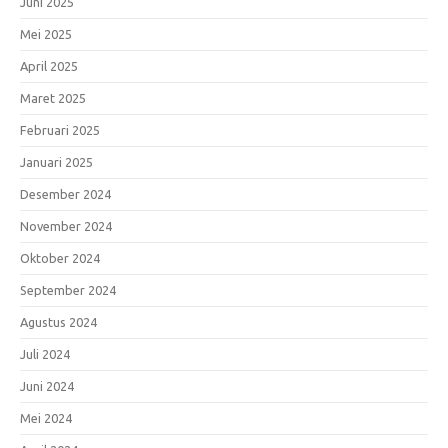
Juni 2025
Mei 2025
April 2025
Maret 2025
Februari 2025
Januari 2025
Desember 2024
November 2024
Oktober 2024
September 2024
Agustus 2024
Juli 2024
Juni 2024
Mei 2024