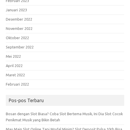
Februari 2023
Januari 2023
Desember 2022
November 2022
Oktober 2022
September 2022
Mei 2022
April 2022
Maret 2022
Februari 2022
Pos-pos Terbaru
Bosan dengan Slot Biasa? Coba Slot Bertema Musik, Ini Dia Slot Cocok
Penikmat Musik yang Bikin Betah
Mau Main Slot Online Tapi Modal Minim? Slot Deposit Pulsa 10rb Bisa