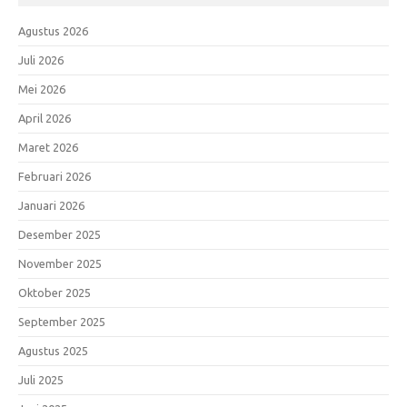
Agustus 2026
Juli 2026
Mei 2026
April 2026
Maret 2026
Februari 2026
Januari 2026
Desember 2025
November 2025
Oktober 2025
September 2025
Agustus 2025
Juli 2025