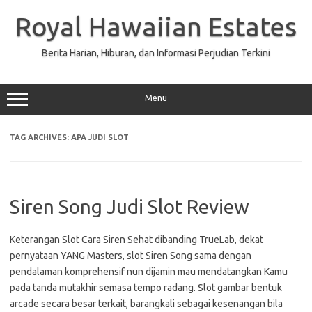
Skip
to
Royal Hawaiian Estates
content
Berita Harian, Hiburan, dan Informasi Perjudian Terkini
Menu
TAG ARCHIVES:
APA JUDI SLOT
Siren Song Judi Slot Review
Keterangan Slot Cara Siren Sehat dibanding TrueLab, dekat
pernyataan YANG Masters, slot Siren Song sama dengan
pendalaman komprehensif nun dijamin mau mendatangkan Kamu
pada tanda mutakhir semasa tempo radang. Slot gambar bentuk
arcade secara besar terkait, barangkali sebagai kesenangan bila