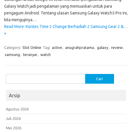
Galaxy Watch jadi pengalaman yang memuaskan untuk para
pengagum Android. Tentang ulasan Samsung Galaxy Watch5 Pro ini,
kita mengujinya…
Read More: Kontes Time 2 Change Berhadiah 2 Samsung Gear 2 &…
»
Category:
Slot Online
Tag:
active
,
anugrahpratama
,
galaxy
,
review
,
samsung
,
teranyar
,
watch
Cari
untuk:
Arsip
Agustus 2026
Juli 2026
Mei 2026