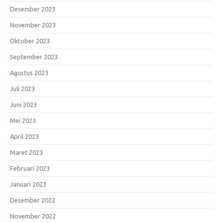
Desember 2023
November 2023
Oktober 2023
September 2023
Agustus 2023
Juli 2023
Juni 2023
Mei 2023
April 2023
Maret 2023
Februari 2023
Januari 2023
Desember 2022
November 2022