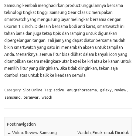
Samsung kembali menghadirkan product unggulannya bersama
teknologi tingkat tinggi. Samsung Gear Classic merupakan
smartwatch yang mengusung layar melingkar bersama dengan
ukuran 1.2 inch. Didesain bersama bodi anti karat, smartwatch ini
tahan lama dan juga tetap tipis dan ramping untuk digunakan
dipergelangan tangan. Tali jam yang dapat diatur bersama mudah
bikin smartwatch yang satu ini menambah aksen untuk tampilan
Anda. Menariknya, semua fitur bisa dilihat dalam banyak icon yang
ditampilkan secara melingkar.Putar bezel ke kiri atau ke kanan untuk
memilih fitur yang diinginkan. Jika tidak diinginkan, tekan saja
dombol atas untuk balik ke keadaan semula.
Category:
Slot Online
Tag:
active
,
anugrahpratama
,
galaxy
,
review
,
samsung
,
teranyar
,
watch
Post navigation
←
Video: Review Samsung
Waduh, Emak-emak Diciduk