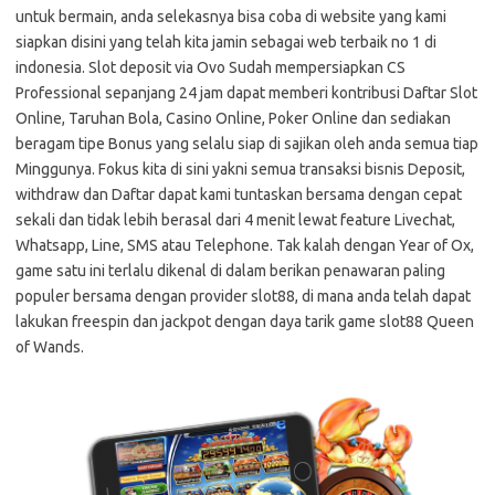
untuk bermain, anda selekasnya bisa coba di website yang kami
siapkan disini yang telah kita jamin sebagai web terbaik no 1 di
indonesia. Slot deposit via Ovo Sudah mempersiapkan CS
Professional sepanjang 24 jam dapat memberi kontribusi Daftar Slot
Online, Taruhan Bola, Casino Online, Poker Online dan sediakan
beragam tipe Bonus yang selalu siap di sajikan oleh anda semua tiap
Minggunya. Fokus kita di sini yakni semua transaksi bisnis Deposit,
withdraw dan Daftar dapat kami tuntaskan bersama dengan cepat
sekali dan tidak lebih berasal dari 4 menit lewat feature Livechat,
Whatsapp, Line, SMS atau Telephone. Tak kalah dengan Year of Ox,
game satu ini terlalu dikenal di dalam berikan penawaran paling
populer bersama dengan provider slot88, di mana anda telah dapat
lakukan freespin dan jackpot dengan daya tarik game slot88 Queen
of Wands.