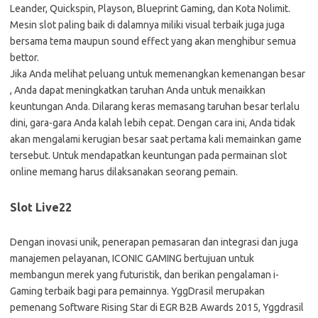
Leander, Quickspin, Playson, Blueprint Gaming, dan Kota Nolimit.
Mesin slot paling baik di dalamnya miliki visual terbaik juga juga
bersama tema maupun sound effect yang akan menghibur semua
bettor.
Jika Anda melihat peluang untuk memenangkan kemenangan besar
, Anda dapat meningkatkan taruhan Anda untuk menaikkan
keuntungan Anda. Dilarang keras memasang taruhan besar terlalu
dini, gara-gara Anda kalah lebih cepat. Dengan cara ini, Anda tidak
akan mengalami kerugian besar saat pertama kali memainkan game
tersebut. Untuk mendapatkan keuntungan pada permainan slot
online memang harus dilaksanakan seorang pemain.
Slot Live22
Dengan inovasi unik, penerapan pemasaran dan integrasi dan juga
manajemen pelayanan, ICONIC GAMING bertujuan untuk
membangun merek yang futuristik, dan berikan pengalaman i-
Gaming terbaik bagi para pemainnya. YggDrasil merupakan
pemenang Software Rising Star di EGR B2B Awards 2015, Yggdrasil