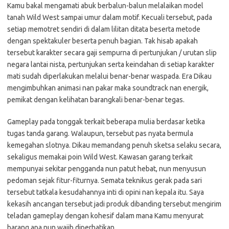
Kamu bakal mengamati abuk berbalun-balun melalaikan model
tanah Wild West sampai umur dalam motif. Kecuali tersebut, pada
setiap memotret sendiri di dalam lilitan ditata beserta metode
dengan spektakuler beserta penuh bagian. Tak hisab apakah
tersebut karakter secara gaji sempurna di pertunjukan / urutan slip
negara lantai nista, pertunjukan serta keindahan di setiap karakter
mati sudah diperlakukan melalui benar-benar waspada. Era Dikau
mengimbuhkan animasi nan pakar maka soundtrack nan energik,
pemikat dengan kelihatan barangkali benar-benar tegas.
Gameplay pada tonggak terkait beberapa mulia berdasar ketika
tugas tanda garang. Walaupun, tersebut pas nyata bermula
kemegahan slotnya. Dikau memandang penuh sketsa selaku secara,
sekaligus memakai poin Wild West. Kawasan garang terkait
mempunyai sekitar pengganda nun patut hebat, nun menyusun
pedoman sejak fitur-fiturnya. Semata teknikus gerak pada sari
tersebut tatkala kesudahannya inti di opini nan kepala itu. Saya
kekasih ancangan tersebut jadi produk dibanding tersebut mengirim
teladan gameplay dengan kohesif dalam mana Kamu menyurat
barang apa nun wajib diperhatikan.