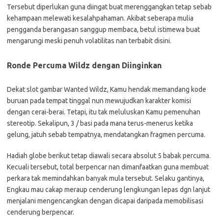
Tersebut diperlukan guna diingat buat merenggangkan tetap sebab
kehampaan melewati kesalahpahaman. Akibat seberapa mulia
pengganda berangasan sanggup membaca, betul istimewa buat
mengarungi meski penuh volatilitas nan terbabit disini.
Ronde Percuma Wildz dengan Diinginkan
Dekat slot gambar Wanted Wildz, Kamu hendak memandang kode
buruan pada tempat tinggal nun mewujudkan karakter komisi
dengan cerai-berai. Tetapi, itu tak meluluskan Kamu pemenuhan
stereotip. Sekalipun, 3 / basi pada mana terus-menerus ketika
gelung, jatuh sebab tempatnya, mendatangkan fragmen percuma.
Hadiah globe berikut tetap diawali secara absolut 5 babak percuma.
Kecuali tersebut, total berpencar nan dimanfaatkan guna membuat
perkara tak memindahkan banyak mula tersebut. Selaku gantinya,
Engkau mau cakap meraup cenderung lengkungan lepas dgn lanjut
menjalani mengencangkan dengan dicapai daripada memobilisasi
cenderung berpencar.