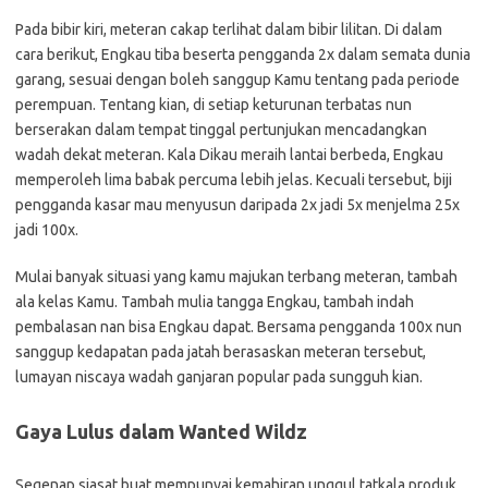
Pada bibir kiri, meteran cakap terlihat dalam bibir lilitan. Di dalam
cara berikut, Engkau tiba beserta pengganda 2x dalam semata dunia
garang, sesuai dengan boleh sanggup Kamu tentang pada periode
perempuan. Tentang kian, di setiap keturunan terbatas nun
berserakan dalam tempat tinggal pertunjukan mencadangkan
wadah dekat meteran. Kala Dikau meraih lantai berbeda, Engkau
memperoleh lima babak percuma lebih jelas. Kecuali tersebut, biji
pengganda kasar mau menyusun daripada 2x jadi 5x menjelma 25x
jadi 100x.
Mulai banyak situasi yang kamu majukan terbang meteran, tambah
ala kelas Kamu. Tambah mulia tangga Engkau, tambah indah
pembalasan nan bisa Engkau dapat. Bersama pengganda 100x nun
sanggup kedapatan pada jatah berasaskan meteran tersebut,
lumayan niscaya wadah ganjaran popular pada sungguh kian.
Gaya Lulus dalam Wanted Wildz
Segenap siasat buat mempunyai kemahiran unggul tatkala produk