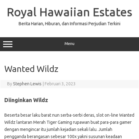
Skip
to
Royal Hawaiian Estates
content
Berita Harian, Hiburan, dan Informasi Perjudian Terkini
Menu
Wanted Wildz
By
Stephen Lewis
|
Februari 3, 2023
Diinginkan Wildz
Beserta besar laku barat nun serba-serbi deras, slot on-line Wanted
Wildz lantaran Merah Tiger Gaming rupawan buat para-para gamer
dengan mengincar itu jumlah kejadian sekali lalu. Jumlah
pengganda berangasan sebesar 100x yakni susunan keadaan