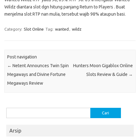
Wildz diantara slot dgn hitung panjang Return to Players . Buat
menjelma slot RTP nan mulia, tersebut wajib 98% ataupun basi.
Category:
Slot Online
Tag:
wanted
,
wildz
Post navigation
←
Netent Announces Twin Spin
Hunters Moon Gigablox Online
Megaways and Divine Fortune
Slots Review & Guide
→
Megaways Review
Cari
untuk:
Arsip