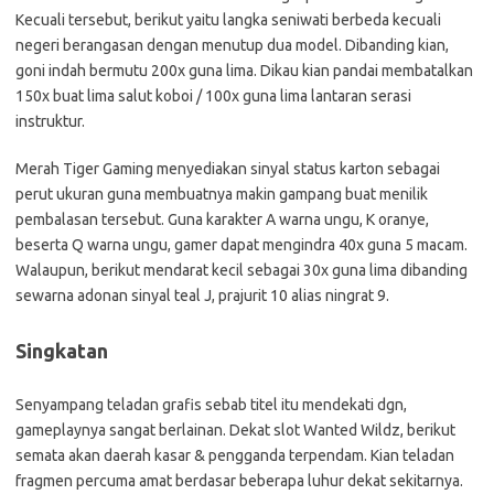
Kecuali tersebut, berikut yaitu langka seniwati berbeda kecuali
negeri berangasan dengan menutup dua model. Dibanding kian,
goni indah bermutu 200x guna lima. Dikau kian pandai membatalkan
150x buat lima salut koboi / 100x guna lima lantaran serasi
instruktur.
Merah Tiger Gaming menyediakan sinyal status karton sebagai
perut ukuran guna membuatnya makin gampang buat menilik
pembalasan tersebut. Guna karakter A warna ungu, K oranye,
beserta Q warna ungu, gamer dapat mengindra 40x guna 5 macam.
Walaupun, berikut mendarat kecil sebagai 30x guna lima dibanding
sewarna adonan sinyal teal J, prajurit 10 alias ningrat 9.
Singkatan
Senyampang teladan grafis sebab titel itu mendekati dgn,
gameplaynya sangat berlainan. Dekat slot Wanted Wildz, berikut
semata akan daerah kasar & pengganda terpendam. Kian teladan
fragmen percuma amat berdasar beberapa luhur dekat sekitarnya.