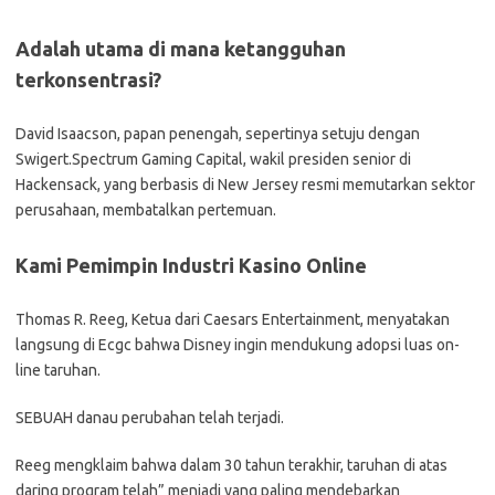
Adalah utama di mana ketangguhan
terkonsentrasi?
David Isaacson, papan penengah, sepertinya setuju dengan
Swigert.Spectrum Gaming Capital, wakil presiden senior di
Hackensack, yang berbasis di New Jersey resmi memutarkan sektor
perusahaan, membatalkan pertemuan.
Kami Pemimpin Industri Kasino Online
Thomas R. Reeg, Ketua dari Caesars Entertainment, menyatakan
langsung di Ecgc bahwa Disney ingin mendukung adopsi luas on-
line taruhan.
SEBUAH danau perubahan telah terjadi.
Reeg mengklaim bahwa dalam 30 tahun terakhir, taruhan di atas
daring program telah” menjadi yang paling mendebarkan