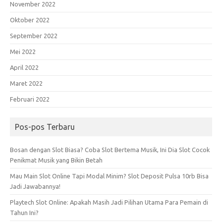
November 2022
Oktober 2022
September 2022
Mei 2022
April 2022
Maret 2022
Februari 2022
Pos-pos Terbaru
Bosan dengan Slot Biasa? Coba Slot Bertema Musik, Ini Dia Slot Cocok
Penikmat Musik yang Bikin Betah
Mau Main Slot Online Tapi Modal Minim? Slot Deposit Pulsa 10rb Bisa
Jadi Jawabannya!
Playtech Slot Online: Apakah Masih Jadi Pilihan Utama Para Pemain di
Tahun Ini?