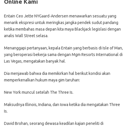
Online Kami
Entain Ceo Jette NYGaard-Andersen menawarkan sesuatu yang
menarik ekspresi untuk meringkas jangka pendek sudut pandang
ketika membahas masa depan kita maya Blackjack legislasi dengan
analis Wall Street selasa.
Menanggapi pertanyaan, kepala Entain yang berbasis di Isle of Man,
yang beroperasi bekerja sama dengan Mgm Resorts International di
Las Vegas, mengatakan banyak hal.
Dia menjawab bahwa dia memikirkan hal berikut kondisi akan
memperkenalkan hukum maya gim taruhan:
New York muncul setelah The Three Is.
Maksudnya Illinois, Indiana, dan Iowa ketika dia mengatakan Three
Is.
David Brohan, seorang dewasa keadilan kajian peneliti di