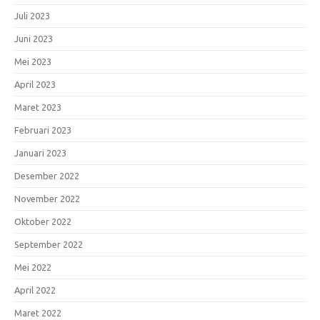
Juli 2023
Juni 2023
Mei 2023
April 2023
Maret 2023
Februari 2023
Januari 2023
Desember 2022
November 2022
Oktober 2022
September 2022
Mei 2022
April 2022
Maret 2022