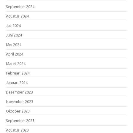
September 2024
Agustus 2024
Juli 2024
Juni 2024
Mei 2024
April 2024
Maret 2024
Februari 2024
Januari 2024
Desember 2023
November 2023
Oktober 2023
September 2023
Agustus 2023