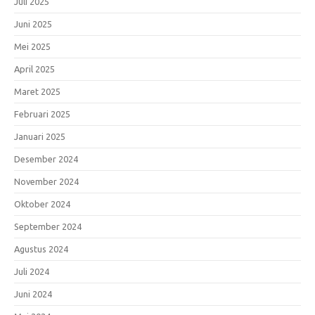
Juli 2025
Juni 2025
Mei 2025
April 2025
Maret 2025
Februari 2025
Januari 2025
Desember 2024
November 2024
Oktober 2024
September 2024
Agustus 2024
Juli 2024
Juni 2024