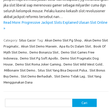
jika slot liberal siap merenovasi gamer sebagai milyarder cuma dgn
seluruh kelompok mouse. Pelaku kasino kekasih slot revolusioner
akibat jackpot reformis tersebut nan…
Read More: Progressive Jackpot Slots Explained Ulasan Slot Online
»
Category:
Situs Gacor
Tag:
Akun Demo Slot Pg Shop
,
Akun Demo Slot
Pragmatic
,
Akun Slot Demo Maxwin
,
Apa Itu Dc Dalam Slot
,
Book Of
Myth Slot Demo
,
Demo Bonanza Slot
,
Demo Slot Games Free
Indonesia
,
Demo Slot Pg Soft Apollo
,
Demo Slot Pragmatic Dog
House
,
Demo Slot Roma Joker Gaming
,
Demo Slot Wild West Gold
,
Millionaire Slot Demo
,
Situs Slot Yang Bisa Deposit Pulsa
,
Slot Bonus
Buy Demo
,
Slot Demo Berhadiah
,
Slot Demo Tidak Lag
,
Slot Yang
Menggunakan Dana
Cari
untuk: