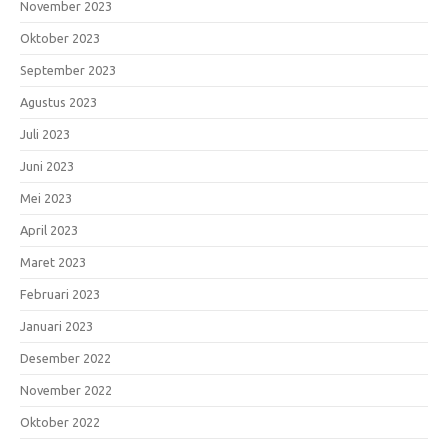
November 2023
Oktober 2023
September 2023
Agustus 2023
Juli 2023
Juni 2023
Mei 2023
April 2023
Maret 2023
Februari 2023
Januari 2023
Desember 2022
November 2022
Oktober 2022