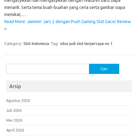
mengasyikkan dan mengasyikkan dengan features baru siapa
menarik. Serta tema buah-buahan yang ceria serta gambar siapa
memikat,…
Read More: Jammin’ Jars 2 dengan Push Gaming Slot Gacor Review
»
Category:
Slot Indonesia
Tag:
situs judi slot terpercaya no 1
Cari
untuk:
Arsip
Agustus 2026
Juli 2026
Mei 2026
April 2026