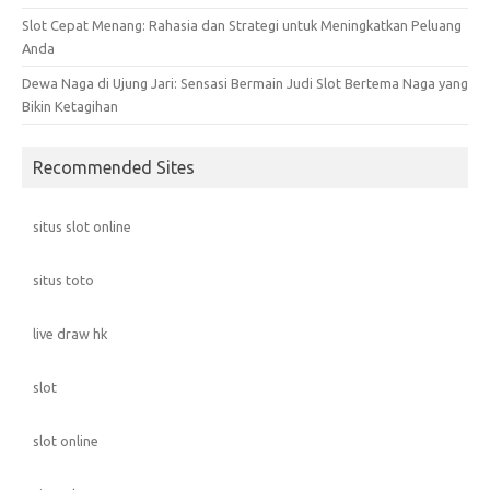
Slot Cepat Menang: Rahasia dan Strategi untuk Meningkatkan Peluang
Anda
Dewa Naga di Ujung Jari: Sensasi Bermain Judi Slot Bertema Naga yang
Bikin Ketagihan
Recommended Sites
situs slot online
situs toto
live draw hk
slot
slot online