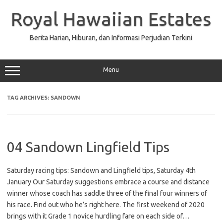
Skip
to
Royal Hawaiian Estates
content
Berita Harian, Hiburan, dan Informasi Perjudian Terkini
Menu
TAG ARCHIVES:
SANDOWN
04 Sandown Lingfield Tips
Saturday racing tips: Sandown and Lingfield tips, Saturday 4th
January Our Saturday suggestions embrace a course and distance
winner whose coach has saddle three of the final four winners of
his race. Find out who he’s right here. The first weekend of 2020
brings with it Grade 1 novice hurdling fare on each side of…