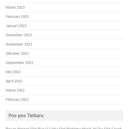
Maret 2023
Februari 2023
Januari 2023
Desember 2022
November 2022
Oktober 2022
September 2022
Mei 2022
April 2022
Maret 2022
Februari 2022
Pos-pos Terbaru
Bosan dengan Slot Biasa? Coba Slot Bertema Musik, Ini Dia Slot Cocok