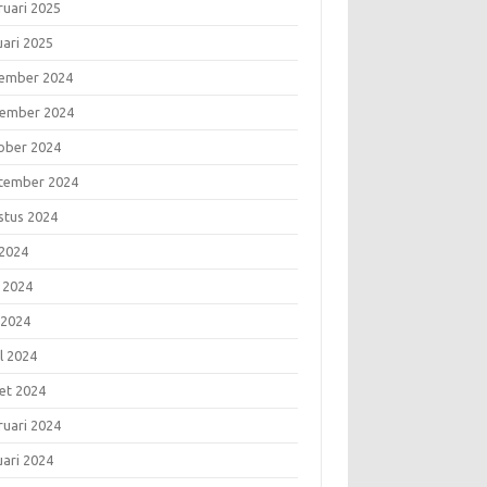
ruari 2025
uari 2025
ember 2024
ember 2024
ober 2024
tember 2024
stus 2024
 2024
i 2024
 2024
l 2024
et 2024
ruari 2024
uari 2024