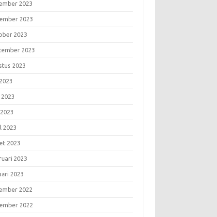
ember 2023
ember 2023
ober 2023
tember 2023
stus 2023
 2023
i 2023
 2023
l 2023
et 2023
ruari 2023
uari 2023
ember 2022
ember 2022