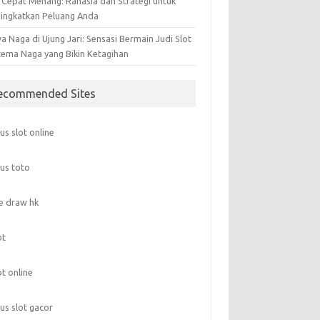
t Cepat Menang: Rahasia dan Strategi untuk
ingkatkan Peluang Anda
 Naga di Ujung Jari: Sensasi Bermain Judi Slot
tema Naga yang Bikin Ketagihan
ecommended Sites
tus slot online
tus toto
ve draw hk
ot
ot online
tus slot gacor