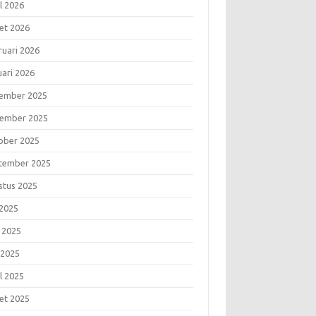
l 2026
et 2026
ruari 2026
uari 2026
ember 2025
ember 2025
ober 2025
tember 2025
stus 2025
 2025
i 2025
 2025
l 2025
et 2025