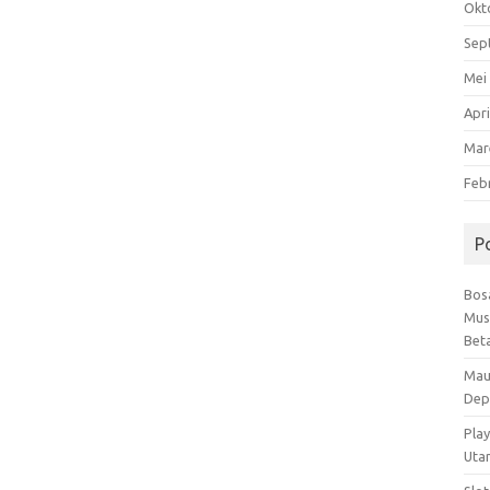
Okt
Sep
Mei
Apri
Mar
Feb
P
Bos
Musi
Bet
Mau
Dep
Play
Uta