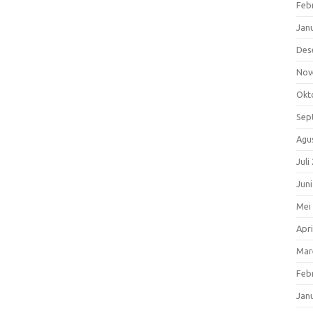
Feb
Jan
Des
Nov
Okt
Sep
Agu
Juli
Jun
Mei
Apri
Mar
Feb
Jan