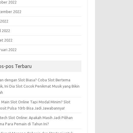
ober 2022
tember 2022
 2022
l 2022
et 2022
ruari 2022
os-pos Terbaru
an dengan Slot Biasa? Coba Slot Bertema
k, Ini Dia Slot Cocok Penikmat Musik yang Bikin
ah
 Main Slot Online Tapi Modal Minim? Slot
osit Pulsa 10rb Bisa Jadi Jawabannya!
tech Slot Online: Apakah Masih Jadi Pilihan
ma Para Pemain di Tahun Ini?