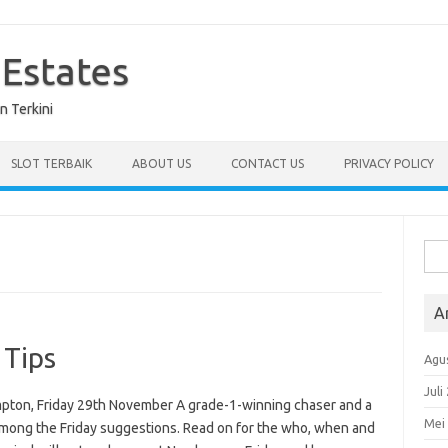
 Estates
n Terkini
SLOT TERBAIK
ABOUT US
CONTACT US
PRIVACY POLICY
Cari
untu
A
Tips
Agu
Juli
pton, Friday 29th November A grade-1-winning chaser and a
Mei
mong the Friday suggestions. Read on for the who, when and