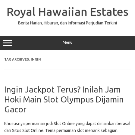
Skip
to
Royal Hawaiian Estates
content
Berita Harian, Hiburan, dan Informasi Perjudian Terkini
Menu
TAG ARCHIVES:
INGIN
Ingin Jackpot Terus? Inilah Jam
Hoki Main Slot Olympus Dijamin
Gacor
Khususnya permainan judi Slot Online yang dapat dimainkan berasal
dari Situs Slot Online. Tema permainan slot menarik sebagian