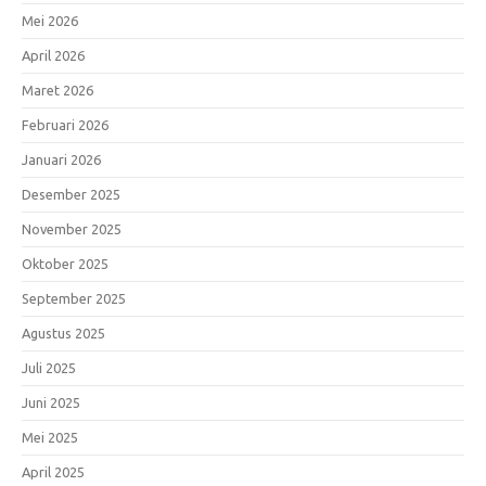
Mei 2026
April 2026
Maret 2026
Februari 2026
Januari 2026
Desember 2025
November 2025
Oktober 2025
September 2025
Agustus 2025
Juli 2025
Juni 2025
Mei 2025
April 2025