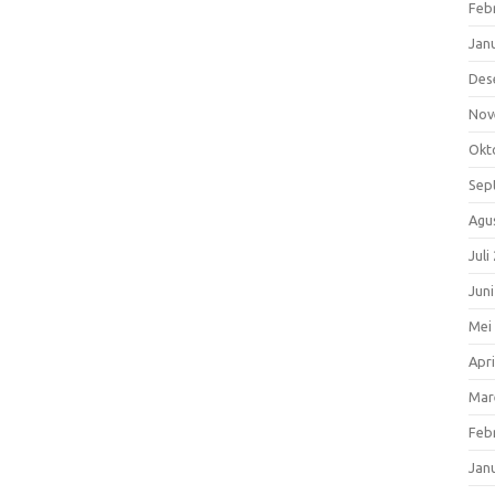
Feb
Jan
Des
Nov
Okt
Sep
Agu
Juli
Jun
Mei
Apri
Mar
Feb
Jan