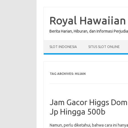
Skip
to
content
Royal Hawaiian
Berita Harian, Hiburan, dan Informasi Perjudia
SLOT INDONESIA
SITUS SLOT ONLINE
TAG ARCHIVES:
HUJAN
Jam Gacor Higgs Domi
Jp Hingga 500b
Namun, perlu diketahui, bahwa cara ini hanya