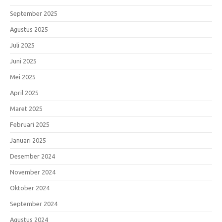
September 2025
Agustus 2025
Juli 2025
Juni 2025
Mei 2025
April 2025
Maret 2025
Februari 2025
Januari 2025
Desember 2024
November 2024
Oktober 2024
September 2024
Agustus 2024