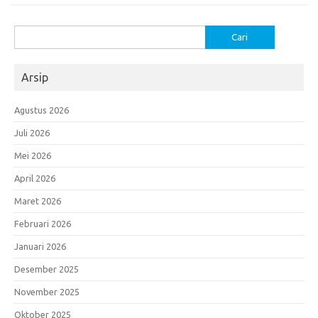
Cari
untuk:
Arsip
Agustus 2026
Juli 2026
Mei 2026
April 2026
Maret 2026
Februari 2026
Januari 2026
Desember 2025
November 2025
Oktober 2025