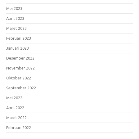
Mei 2023
April 2023
Maret 2023
Februari 2023
Januari 2023
Desember 2022
November 2022
Oktober 2022
September 2022
Mei 2022
April 2022
Maret 2022
Februari 2022