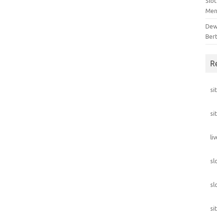
Slo
Men
Dewa
Ber
R
si
si
li
sl
sl
si