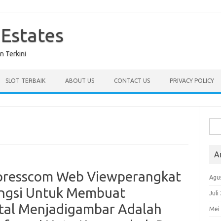
 Estates
n Terkini
SLOT TERBAIK
ABOUT US
CONTACT US
PRIVACY POLICY
Cari
untu
A
dpresscom Web Viewperangkat
Agu
ngsi Untuk Membuat
Juli
ital Menjadigambar Adalah
Mei