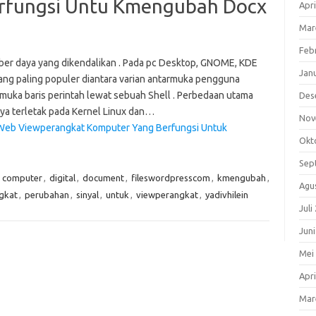
erfungsi Untu Kmengubah Docx
Apri
Mar
Feb
ber daya yang dikendalikan . Pada pc Desktop, GNOME, KDE
Jan
g paling populer diantara varian antarmuka pengguna
rmuka baris perintah lewat sebuah Shell . Perbedaan utama
Des
nya terletak pada Kernel Linux dan…
Nov
 Web Viewperangkat Komputer Yang Berfungsi Untuk
Okt
Sep
,
computer
,
digital
,
document
,
fileswordpresscom
,
kmengubah
,
Agu
gkat
,
perubahan
,
sinyal
,
untuk
,
viewperangkat
,
yadivhilein
Juli
Jun
Mei
Apri
Mar