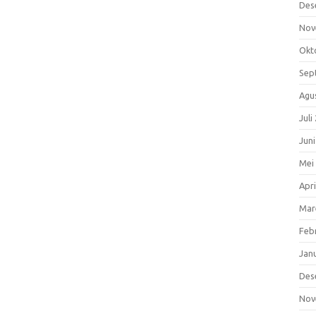
Des
Nov
Okt
Sep
Agu
Juli
Jun
Mei
Apri
Mar
Feb
Jan
Des
Nov