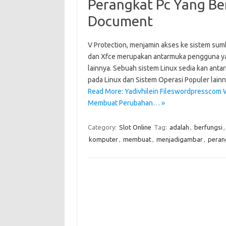
Perangkat Pc Yang B
Document
V Protection, menjamin akses ke sistem sum
dan Xfce merupakan antarmuka pengguna yan
lainnya. Sebuah sistem Linux sedia kan anta
pada Linux dan Sistem Operasi Populer lain
Read More: Yadivhilein Fileswordpresscom
Membuat Perubahan… »
Category:
Slot Online
Tag:
adalah
,
berfungsi
komputer
,
membuat
,
menjadigambar
,
peran