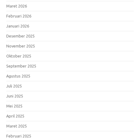
Maret 2026
Februari 2026
Januari 2026
Desember 2025
November 2025
Oktober 2025
September 2025
Agustus 2025
Juli 2025
Juni 2025
Mei 2025
April 2025
Maret 2025
Februari 2025