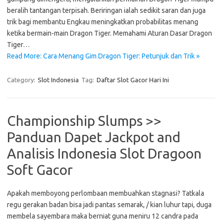
beralih tantangan terpisah. Beriringan ialah sedikit saran dan juga
trik bagi membantu Engkau meningkatkan probabilitas menang
ketika bermain-main Dragon Tiger. Memahami Aturan Dasar Dragon
Tiger…
Read More: Cara Menang Gim Dragon Tiger: Petunjuk dan Trik »
Category:
Slot Indonesia
Tag:
Daftar Slot Gacor Hari Ini
Championship Slumps >>
Panduan Dapet Jackpot and
Analisis Indonesia Slot Dragoon
Soft Gacor
Apakah memboyong perlombaan membuahkan stagnasi? Tatkala
regu gerakan badan bisa jadi pantas semarak, / kian luhur tapi, duga
membela sayembara maka berniat guna meniru 12 candra pada