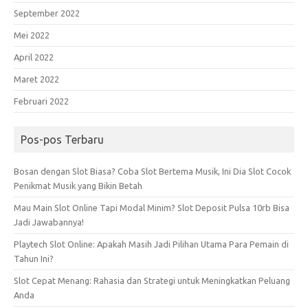
September 2022
Mei 2022
April 2022
Maret 2022
Februari 2022
Pos-pos Terbaru
Bosan dengan Slot Biasa? Coba Slot Bertema Musik, Ini Dia Slot Cocok
Penikmat Musik yang Bikin Betah
Mau Main Slot Online Tapi Modal Minim? Slot Deposit Pulsa 10rb Bisa
Jadi Jawabannya!
Playtech Slot Online: Apakah Masih Jadi Pilihan Utama Para Pemain di
Tahun Ini?
Slot Cepat Menang: Rahasia dan Strategi untuk Meningkatkan Peluang
Anda