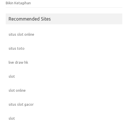
Bikin Ketagihan
Recommended Sites
situs slot online
situs toto
live draw hk
slot
slot online
situs slot gacor
slot