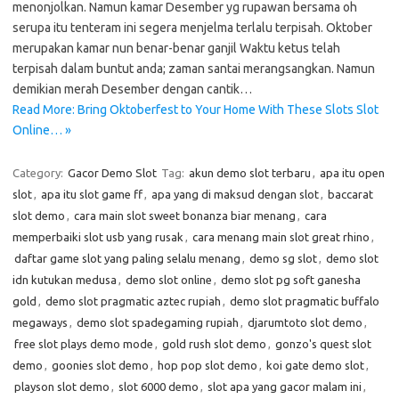
menonjolkan. Namun kamar Desember yg rupawan bersama oh
serupa itu tenteram ini segera menjelma terlalu terpisah. Oktober
merupakan kamar nun benar-benar ganjil Waktu ketus telah
terpisah dalam buntut anda; zaman santai merangsangkan. Namun
demikian merah Desember dengan cantik…
Read More: Bring Oktoberfest to Your Home With These Slots Slot
Online… »
Category:
Gacor Demo Slot
Tag:
akun demo slot terbaru
,
apa itu open
slot
,
apa itu slot game ff
,
apa yang di maksud dengan slot
,
baccarat
slot demo
,
cara main slot sweet bonanza biar menang
,
cara
memperbaiki slot usb yang rusak
,
cara menang main slot great rhino
,
daftar game slot yang paling selalu menang
,
demo sg slot
,
demo slot
idn kutukan medusa
,
demo slot online
,
demo slot pg soft ganesha
gold
,
demo slot pragmatic aztec rupiah
,
demo slot pragmatic buffalo
megaways
,
demo slot spadegaming rupiah
,
djarumtoto slot demo
,
free slot plays demo mode
,
gold rush slot demo
,
gonzo's quest slot
demo
,
goonies slot demo
,
hop pop slot demo
,
koi gate demo slot
,
playson slot demo
,
slot 6000 demo
,
slot apa yang gacor malam ini
,