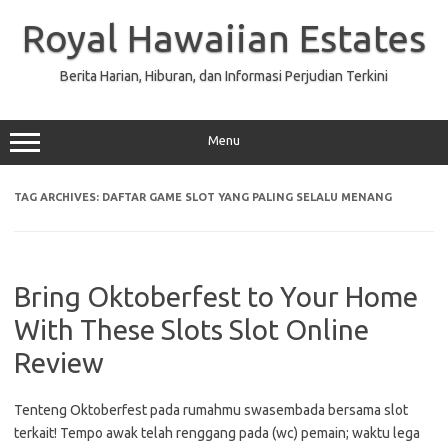
Skip
to
Royal Hawaiian Estates
content
Berita Harian, Hiburan, dan Informasi Perjudian Terkini
Menu
TAG ARCHIVES:
DAFTAR GAME SLOT YANG PALING SELALU MENANG
Bring Oktoberfest to Your Home
With These Slots Slot Online
Review
Tenteng Oktoberfest pada rumahmu swasembada bersama slot
terkait! Tempo awak telah renggang pada (wc) pemain; waktu lega