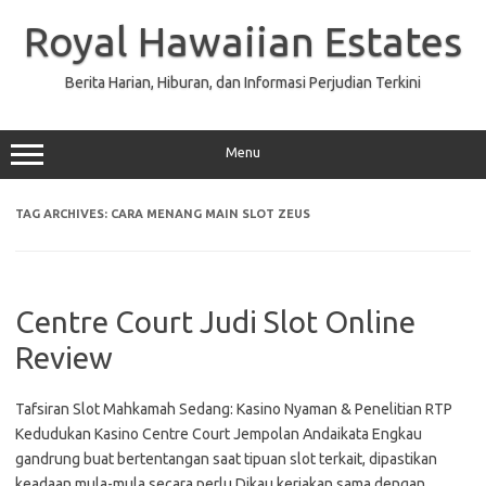
Skip
to
Royal Hawaiian Estates
content
Berita Harian, Hiburan, dan Informasi Perjudian Terkini
Menu
TAG ARCHIVES:
CARA MENANG MAIN SLOT ZEUS
Centre Court Judi Slot Online
Review
Tafsiran Slot Mahkamah Sedang: Kasino Nyaman & Penelitian RTP
Kedudukan Kasino Centre Court Jempolan Andaikata Engkau
gandrung buat bertentangan saat tipuan slot terkait, dipastikan
keadaan mula-mula secara perlu Dikau kerjakan sama dengan