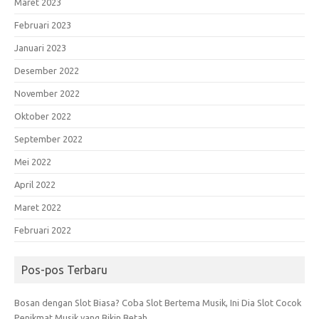
Maret 2023
Februari 2023
Januari 2023
Desember 2022
November 2022
Oktober 2022
September 2022
Mei 2022
April 2022
Maret 2022
Februari 2022
Pos-pos Terbaru
Bosan dengan Slot Biasa? Coba Slot Bertema Musik, Ini Dia Slot Cocok
Penikmat Musik yang Bikin Betah