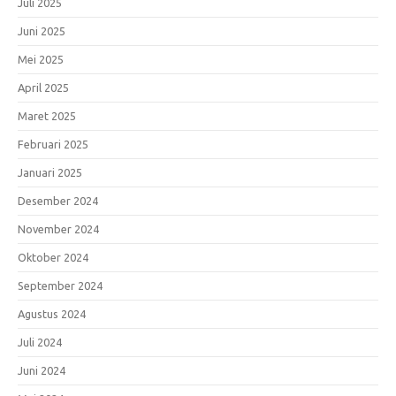
Juli 2025
Juni 2025
Mei 2025
April 2025
Maret 2025
Februari 2025
Januari 2025
Desember 2024
November 2024
Oktober 2024
September 2024
Agustus 2024
Juli 2024
Juni 2024