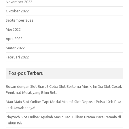
November 2022
Oktober 2022
September 2022
Mei 2022
April 2022
Maret 2022
Februari 2022
Pos-pos Terbaru
Bosan dengan Slot Biasa? Coba Slot Bertema Musik, Ini Dia Slot Cocok
Penikmat Musik yang Bikin Betah
Mau Main Slot Online Tapi Modal Minim? Slot Deposit Pulsa 10rb Bisa
Jadi Jawabannya!
Playtech Slot Online: Apakah Masih Jadi Pilihan Utama Para Pemain di
Tahun Ini?