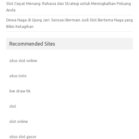
Slot Cepat Menang: Rahasia dan Strategi untuk Meningkatkan Peluang
Anda
Dewa Naga di Ujung Jari: Sensasi Bermain Judi Slot Bertema Naga yang
Bikin Ketagihan
Recommended Sites
situs slot online
situs toto
live draw hk
slot
slot online
situs slot gacor