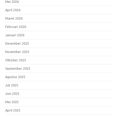
Mei 2026
April 2026
Maret 2026
Februari 2026
Januari 2026
Desember 2025
November 2025
Oktober 2025
September 2025
Agustus 2025
Juli 2025
Juni 2025
Mei 2025
April 2025