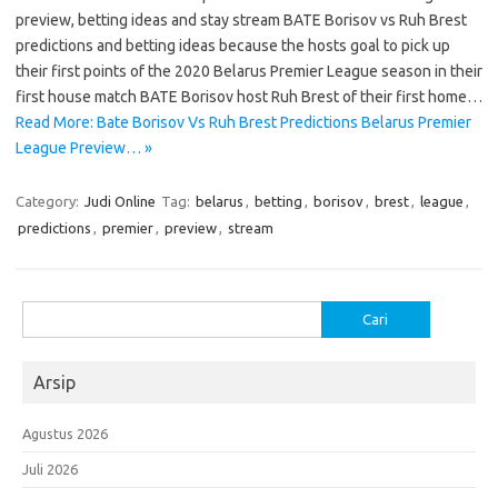
preview, betting ideas and stay stream BATE Borisov vs Ruh Brest
predictions and betting ideas because the hosts goal to pick up
their first points of the 2020 Belarus Premier League season in their
first house match BATE Borisov host Ruh Brest of their first home…
Read More: Bate Borisov Vs Ruh Brest Predictions Belarus Premier
League Preview… »
Category:
Judi Online
Tag:
belarus
,
betting
,
borisov
,
brest
,
league
,
predictions
,
premier
,
preview
,
stream
Cari
untuk:
Arsip
Agustus 2026
Juli 2026