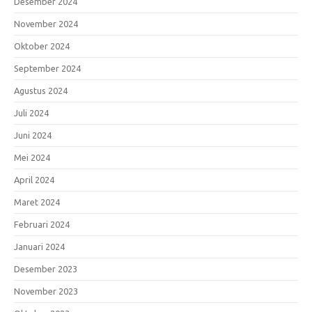
Desember 2024
November 2024
Oktober 2024
September 2024
Agustus 2024
Juli 2024
Juni 2024
Mei 2024
April 2024
Maret 2024
Februari 2024
Januari 2024
Desember 2023
November 2023