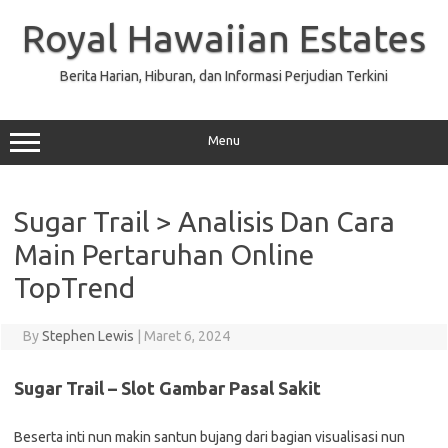
Skip
to
Royal Hawaiian Estates
content
Berita Harian, Hiburan, dan Informasi Perjudian Terkini
Menu
Sugar Trail > Analisis Dan Cara
Main Pertaruhan Online
TopTrend
By
Stephen Lewis
|
Maret 6, 2024
Sugar Trail – Slot Gambar Pasal Sakit
Beserta inti nun makin santun bujang dari bagian visualisasi nun