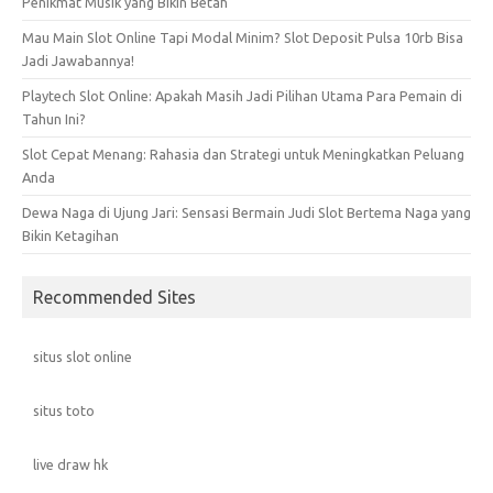
Penikmat Musik yang Bikin Betah
Mau Main Slot Online Tapi Modal Minim? Slot Deposit Pulsa 10rb Bisa
Jadi Jawabannya!
Playtech Slot Online: Apakah Masih Jadi Pilihan Utama Para Pemain di
Tahun Ini?
Slot Cepat Menang: Rahasia dan Strategi untuk Meningkatkan Peluang
Anda
Dewa Naga di Ujung Jari: Sensasi Bermain Judi Slot Bertema Naga yang
Bikin Ketagihan
Recommended Sites
situs slot online
situs toto
live draw hk