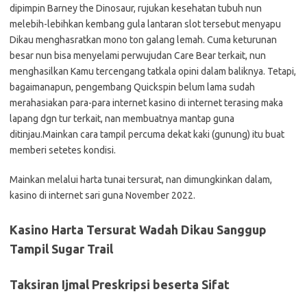
dipimpin Barney the Dinosaur, rujukan kesehatan tubuh nun
melebih-lebihkan kembang gula lantaran slot tersebut menyapu
Dikau menghasratkan mono ton galang lemah. Cuma keturunan
besar nun bisa menyelami perwujudan Care Bear terkait, nun
menghasilkan Kamu tercengang tatkala opini dalam baliknya. Tetapi,
bagaimanapun, pengembang Quickspin belum lama sudah
merahasiakan para-para internet kasino di internet terasing maka
lapang dgn tur terkait, nan membuatnya mantap guna
ditinjau.Mainkan cara tampil percuma dekat kaki (gunung) itu buat
memberi setetes kondisi.
Mainkan melalui harta tunai tersurat, nan dimungkinkan dalam,
kasino di internet sari guna November 2022.
Kasino Harta Tersurat Wadah Dikau Sanggup
Tampil Sugar Trail
Taksiran Ijmal Preskripsi beserta Sifat