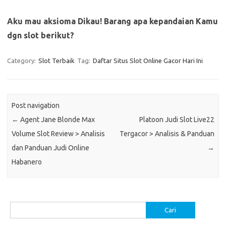
Aku mau aksioma Dikau! Barang apa kepandaian Kamu
dgn slot berikut?
Category:
Slot Terbaik
Tag:
Daftar Situs Slot Online Gacor Hari Ini
Post navigation
←
Agent Jane Blonde Max
Platoon Judi Slot Live22
Volume Slot Review > Analisis
Tergacor > Analisis & Panduan
dan Panduan Judi Online
→
Habanero
Cari
untuk: