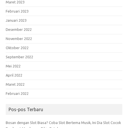
Maret 2023
Februari 2023
Januari 2023
Desember 2022
November 2022
Oktober 2022
September 2022
Mei 2022
April 2022
Maret 2022
Februari 2022
Pos-pos Terbaru
Bosan dengan Slot Biasa? Coba Slot Bertema Musik, Ini Dia Slot Cocok