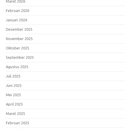
Maret 2026
Februari 2026
Januari 2026
Desember 2025
November 2025
Oktober 2025
September 2025
Agustus 2025
Juli 2025
Juni 2025
Mei 2025
April 2025
Maret 2025
Februari 2025