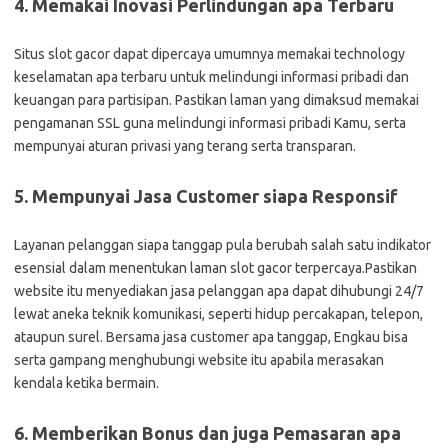
4. Memakai Inovasi Perlindungan apa Terbaru
Situs slot gacor dapat dipercaya umumnya memakai technology
keselamatan apa terbaru untuk melindungi informasi pribadi dan
keuangan para partisipan. Pastikan laman yang dimaksud memakai
pengamanan SSL guna melindungi informasi pribadi Kamu, serta
mempunyai aturan privasi yang terang serta transparan.
5. Mempunyai Jasa Customer siapa Responsif
Layanan pelanggan siapa tanggap pula berubah salah satu indikator
esensial dalam menentukan laman slot gacor terpercaya.Pastikan
website itu menyediakan jasa pelanggan apa dapat dihubungi 24/7
lewat aneka teknik komunikasi, seperti hidup percakapan, telepon,
ataupun surel. Bersama jasa customer apa tanggap, Engkau bisa
serta gampang menghubungi website itu apabila merasakan
kendala ketika bermain.
6. Memberikan Bonus dan juga Pemasaran apa