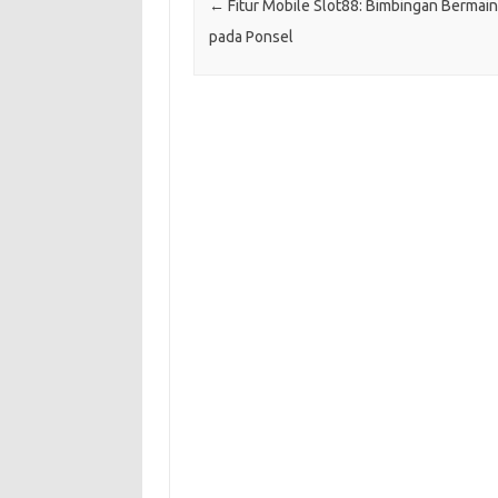
←
Fitur Mobile Slot88: Bimbingan Bermai
pada Ponsel