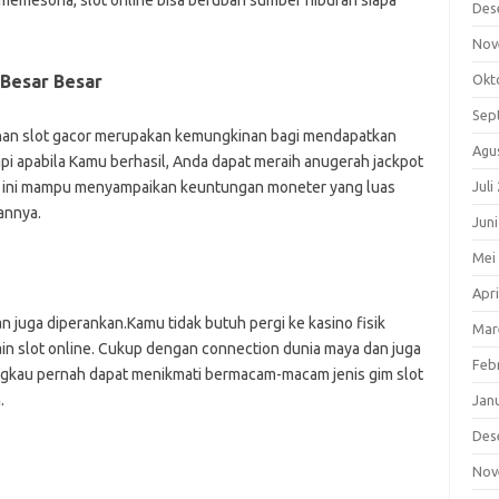
 memesona, slot online bisa berubah sumber hiburan siapa
Des
Nov
Besar Besar
Okt
Sep
inan slot gacor merupakan kemungkinan bagi mendapatkan
Agu
api apabila Kamu berhasil, Anda dapat meraih anugerah jackpot
tu ini mampu menyampaikan keuntungan moneter yang luas
Juli
annya.
Jun
Mei
Apri
n juga diperankan.Kamu tidak butuh pergi ke kasino fisik
Mar
ain slot online. Cukup dengan connection dunia maya dan juga
Feb
gkau pernah dapat menikmati bermacam-macam jenis gim slot
.
Jan
Des
Nov