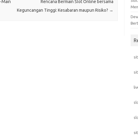
Slo
n-Main
Rencana Bermain Slot Online bersama
Men
Keguncangan Tinggi: Kesabaran maupun Risiko?
→
Dewa
Ber
R
si
si
li
sl
sl
si