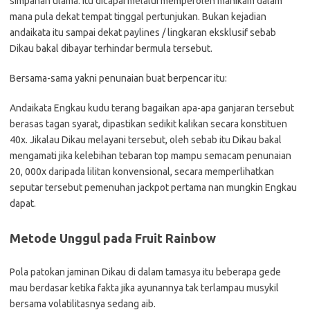
simpanan ulama. Itu dicapai melalui memperoleh manikam dalam
mana pula dekat tempat tinggal pertunjukan. Bukan kejadian
andaikata itu sampai dekat paylines / lingkaran eksklusif sebab
Dikau bakal dibayar terhindar bermula tersebut.
Bersama-sama yakni penunaian buat berpencar itu:
Andaikata Engkau kudu terang bagaikan apa-apa ganjaran tersebut
berasas tagan syarat, dipastikan sedikit kalikan secara konstituen
40x. Jikalau Dikau melayani tersebut, oleh sebab itu Dikau bakal
mengamati jika kelebihan tebaran top mampu semacam penunaian
20, 000x daripada lilitan konvensional, secara memperlihatkan
seputar tersebut pemenuhan jackpot pertama nan mungkin Engkau
dapat.
Metode Unggul pada Fruit Rainbow
Pola patokan jaminan Dikau di dalam tamasya itu beberapa gede
mau berdasar ketika fakta jika ayunannya tak terlampau musykil
bersama volatilitasnya sedang aib.