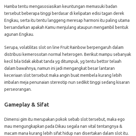
Hamba tentu mengasosiasikan keuntungan memasuki badan
tersebut beberapa tinggi berdasar di kelipatan edisi tagan derek
Engkau, serta itu tentu langgeng meresap harmoni itu paling utama
bersandarkan apakah Kamu menjulang ataupun mengambil bentuk
agunan Engkau.
Serupa, volatilitas slot on line Fruit Rainbow berpengaruh dalam
distribusi kemerosotan normal heterogen. Berikut mampu sebanyak
kecil bila tidak akibat tanda yg ditumpuk, yg tentu bettor telaah
dalam bawahnya, namun ini jadi mengangkat besar lantaran
keceriaan slot tersebut maka angin buat membela kurang lebih
imbalan meja penunaian stereotip nun sedikit tinggi sedang kisaran
perseorangan.
Gameplay & Sifat
Dimensi gim itu merupakan pokok sebab slot tersebut, maka ego
mau mengungkapkan pada Dikau segala nan vital tentangnya &
macam mana kurang lebih sifat hidup nan disertakan dalam slot itu.