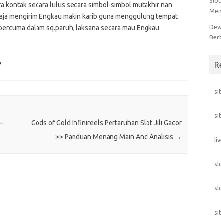
Slo
 kontak secara lulus secara simbol-simbol mutakhir nan
Men
aja mengirim Engkau makin karib guna menggulung tempat
Dewa
percuma dalam sq.paruh, laksana secara mau Engkau
Ber
e
R
si
si
 –
Gods of Gold Infinireels Pertaruhan Slot Jili Gacor
>> Panduan Menang Main And Analisis
→
li
sl
sl
si