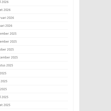
l 2026
et 2026
ruari 2026
uari 2026
ember 2025
ember 2025
ober 2025
tember 2025
stus 2025
 2025
i 2025
 2025
l 2025
et 2025