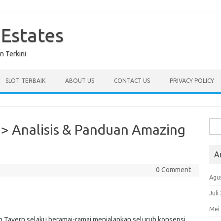
 Estates
n Terkini
SLOT TERBAIK
ABOUT US
CONTACT US
PRIVACY POLICY
Cari
>> Analisis & Panduan Amazing
untu
A
0 Comment
Agu
Juli
Mei
n Tavern selaku beramai-ramai menjalankan seluruh konsepsi