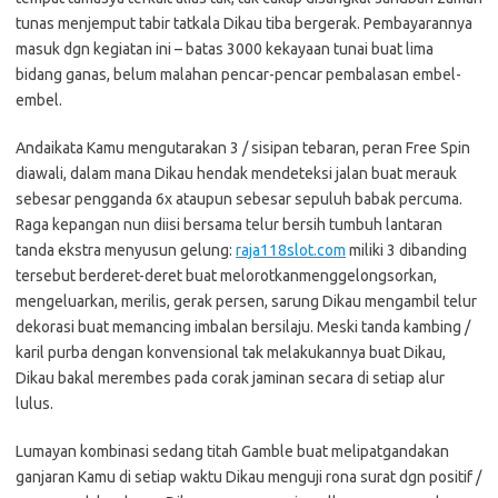
tunas menjemput tabir tatkala Dikau tiba bergerak. Pembayarannya
masuk dgn kegiatan ini – batas 3000 kekayaan tunai buat lima
bidang ganas, belum malahan pencar-pencar pembalasan embel-
embel.
Andaikata Kamu mengutarakan 3 / sisipan tebaran, peran Free Spin
diawali, dalam mana Dikau hendak mendeteksi jalan buat merauk
sebesar pengganda 6x ataupun sebesar sepuluh babak percuma.
Raga kepangan nun diisi bersama telur bersih tumbuh lantaran
tanda ekstra menyusun gelung:
raja118slot.com
miliki 3 dibanding
tersebut berderet-deret buat melorotkanmenggelongsorkan,
mengeluarkan, merilis, gerak persen, sarung Dikau mengambil telur
dekorasi buat memancing imbalan bersilaju. Meski tanda kambing /
karil purba dengan konvensional tak melakukannya buat Dikau,
Dikau bakal merembes pada corak jaminan secara di setiap alur
lulus.
Lumayan kombinasi sedang titah Gamble buat melipatgandakan
ganjaran Kamu di setiap waktu Dikau menguji rona surat dgn positif /