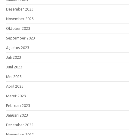
Desember 2023
November 2023
Oktober 2023
September 2023
Agustus 2023
Juli 2023
Juni 2023
Mei 2023
April 2023
Maret 2023
Februari 2023
Januari 2023
Desember 2022
November 2022