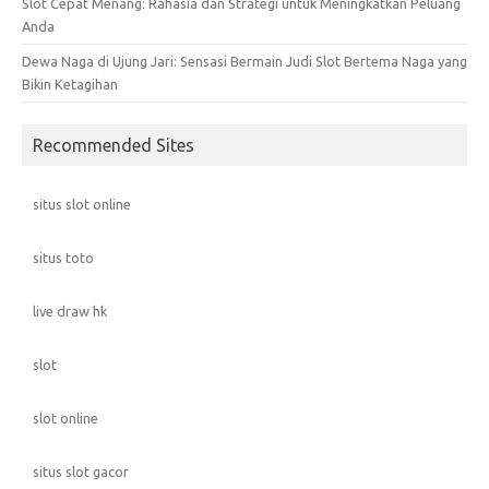
Slot Cepat Menang: Rahasia dan Strategi untuk Meningkatkan Peluang
Anda
Dewa Naga di Ujung Jari: Sensasi Bermain Judi Slot Bertema Naga yang
Bikin Ketagihan
Recommended Sites
situs slot online
situs toto
live draw hk
slot
slot online
situs slot gacor