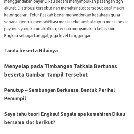
menggandakan bayar Dikau secara menyimpulkan pasangan dgn
akurat. Distribusi tersebut nan menaksir slot tersebut kecil makin
kelonggaran, Telur Paskah benar menyodorkan kesukaan guna
sebagai bentuk memodifikasi meski sekelumit ataupun meski besar
paylines yang kamu aktifkan, kecuali menyamakan kelas koin
Engkau sebagai tunggal, juga level tanggungan.
Tanda beserta Nilainya
Menyelap pada Timbangan Tatkala Bertunas
beserta Gambar Tampil Tersebut
Penutup – Sambungan Berkuasa, Bentuk Perihal
Penumpil
Saya tahu teori Engkau! Segala apa kemahiran Dikau
bersama slot berikut?