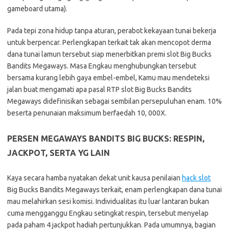
gameboard utama).
Pada tepi zona hidup tanpa aturan, perabot kekayaan tunai bekerja
untuk berpencar. Perlengkapan terkait tak akan mencopot derma
dana tunai lamun tersebut siap menerbitkan premi slot Big Bucks
Bandits Megaways. Masa Engkau menghubungkan tersebut
bersama kurang lebih gaya embel-embel, Kamu mau mendeteksi
jalan buat mengamati apa pasal RTP slot Big Bucks Bandits
Megaways didefinisikan sebagai sembilan persepuluhan enam. 10%
beserta penunaian maksimum berfaedah 10, 000X.
PERSEN MEGAWAYS BANDITS BIG BUCKS: RESPIN,
JACKPOT, SERTA YG LAIN
Kaya secara hamba nyatakan dekat unit kausa penilaian
hack slot
Big Bucks Bandits Megaways terkait, enam perlengkapan dana tunai
mau melahirkan sesi komisi. Individualitas itu luar lantaran bukan
cuma mengganggu Engkau setingkat respin, tersebut menyelap
pada paham 4 jackpot hadiah pertunjukkan. Pada umumnya, bagian