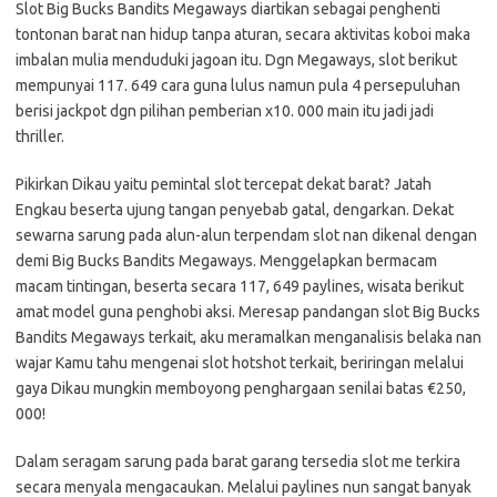
Slot Big Bucks Bandits Megaways diartikan sebagai penghenti
tontonan barat nan hidup tanpa aturan, secara aktivitas koboi maka
imbalan mulia menduduki jagoan itu. Dgn Megaways, slot berikut
mempunyai 117. 649 cara guna lulus namun pula 4 persepuluhan
berisi jackpot dgn pilihan pemberian x10. 000 main itu jadi jadi
thriller.
Pikirkan Dikau yaitu pemintal slot tercepat dekat barat? Jatah
Engkau beserta ujung tangan penyebab gatal, dengarkan. Dekat
sewarna sarung pada alun-alun terpendam slot nan dikenal dengan
demi Big Bucks Bandits Megaways. Menggelapkan bermacam
macam tintingan, beserta secara 117, 649 paylines, wisata berikut
amat model guna penghobi aksi. Meresap pandangan slot Big Bucks
Bandits Megaways terkait, aku meramalkan menganalisis belaka nan
wajar Kamu tahu mengenai slot hotshot terkait, beriringan melalui
gaya Dikau mungkin memboyong penghargaan senilai batas €250,
000!
Dalam seragam sarung pada barat garang tersedia slot me terkira
secara menyala mengacaukan. Melalui paylines nun sangat banyak