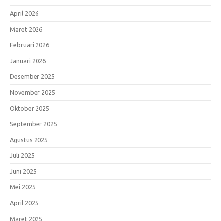
April 2026
Maret 2026
Februari 2026
Januari 2026
Desember 2025
November 2025
Oktober 2025
September 2025
Agustus 2025
Juli 2025
Juni 2025
Mei 2025
April 2025
Maret 2025