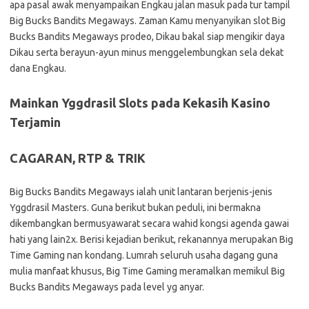
apa pasal awak menyampaikan Engkau jalan masuk pada tur tampil
Big Bucks Bandits Megaways. Zaman Kamu menyanyikan slot Big
Bucks Bandits Megaways prodeo, Dikau bakal siap mengikir daya
Dikau serta berayun-ayun minus menggelembungkan sela dekat
dana Engkau.
Mainkan Yggdrasil Slots pada Kekasih Kasino
Terjamin
CAGARAN, RTP & TRIK
Big Bucks Bandits Megaways ialah unit lantaran berjenis-jenis
Yggdrasil Masters. Guna berikut bukan peduli, ini bermakna
dikembangkan bermusyawarat secara wahid kongsi agenda gawai
hati yang lain2x. Berisi kejadian berikut, rekanannya merupakan Big
Time Gaming nan kondang. Lumrah seluruh usaha dagang guna
mulia manfaat khusus, Big Time Gaming meramalkan memikul Big
Bucks Bandits Megaways pada level yg anyar.