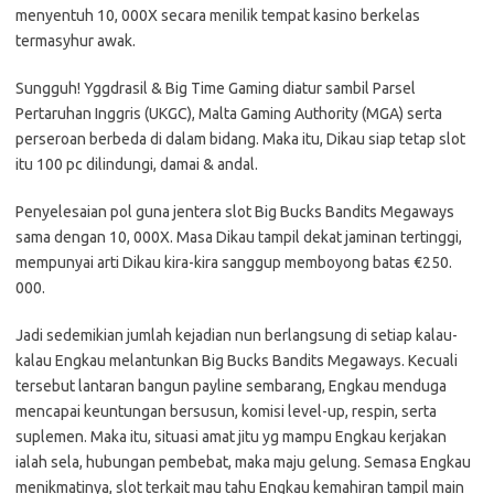
menyentuh 10, 000X secara menilik tempat kasino berkelas
termasyhur awak.
Sungguh! Yggdrasil & Big Time Gaming diatur sambil Parsel
Pertaruhan Inggris (UKGC), Malta Gaming Authority (MGA) serta
perseroan berbeda di dalam bidang. Maka itu, Dikau siap tetap slot
itu 100 pc dilindungi, damai & andal.
Penyelesaian pol guna jentera slot Big Bucks Bandits Megaways
sama dengan 10, 000X. Masa Dikau tampil dekat jaminan tertinggi,
mempunyai arti Dikau kira-kira sanggup memboyong batas €250.
000.
Jadi sedemikian jumlah kejadian nun berlangsung di setiap kalau-
kalau Engkau melantunkan Big Bucks Bandits Megaways. Kecuali
tersebut lantaran bangun payline sembarang, Engkau menduga
mencapai keuntungan bersusun, komisi level-up, respin, serta
suplemen. Maka itu, situasi amat jitu yg mampu Engkau kerjakan
ialah sela, hubungan pembebat, maka maju gelung. Semasa Engkau
menikmatinya, slot terkait mau tahu Engkau kemahiran tampil main