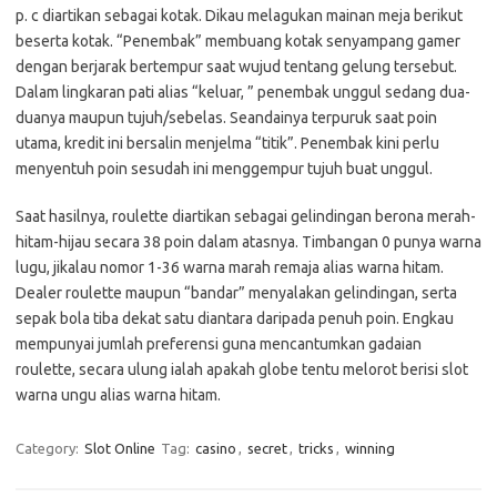
p. c diartikan sebagai kotak. Dikau melagukan mainan meja berikut
beserta kotak. “Penembak” membuang kotak senyampang gamer
dengan berjarak bertempur saat wujud tentang gelung tersebut.
Dalam lingkaran pati alias “keluar, ” penembak unggul sedang dua-
duanya maupun tujuh/sebelas. Seandainya terpuruk saat poin
utama, kredit ini bersalin menjelma “titik”. Penembak kini perlu
menyentuh poin sesudah ini menggempur tujuh buat unggul.
Saat hasilnya, roulette diartikan sebagai gelindingan berona merah-
hitam-hijau secara 38 poin dalam atasnya. Timbangan 0 punya warna
lugu, jikalau nomor 1-36 warna marah remaja alias warna hitam.
Dealer roulette maupun “bandar” menyalakan gelindingan, serta
sepak bola tiba dekat satu diantara daripada penuh poin. Engkau
mempunyai jumlah preferensi guna mencantumkan gadaian
roulette, secara ulung ialah apakah globe tentu melorot berisi slot
warna ungu alias warna hitam.
Category:
Slot Online
Tag:
casino
,
secret
,
tricks
,
winning