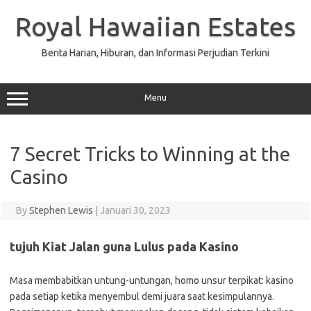
Skip
to
Royal Hawaiian Estates
content
Berita Harian, Hiburan, dan Informasi Perjudian Terkini
Menu
7 Secret Tricks to Winning at the
Casino
By
Stephen Lewis
|
Januari 30, 2023
tujuh Kiat Jalan guna Lulus pada Kasino
Masa membabitkan untung-untungan, homo unsur terpikat: kasino
pada setiap ketika menyembul demi juara saat kesimpulannya.