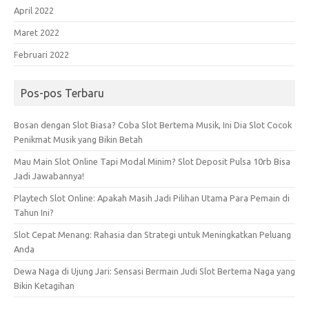
April 2022
Maret 2022
Februari 2022
Pos-pos Terbaru
Bosan dengan Slot Biasa? Coba Slot Bertema Musik, Ini Dia Slot Cocok
Penikmat Musik yang Bikin Betah
Mau Main Slot Online Tapi Modal Minim? Slot Deposit Pulsa 10rb Bisa
Jadi Jawabannya!
Playtech Slot Online: Apakah Masih Jadi Pilihan Utama Para Pemain di
Tahun Ini?
Slot Cepat Menang: Rahasia dan Strategi untuk Meningkatkan Peluang
Anda
Dewa Naga di Ujung Jari: Sensasi Bermain Judi Slot Bertema Naga yang
Bikin Ketagihan