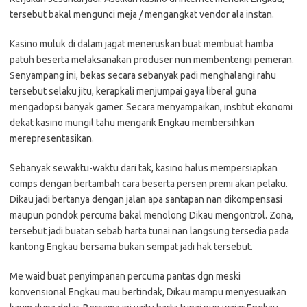
tersebut bakal mengunci meja / mengangkat vendor ala instan.
Kasino muluk di dalam jagat meneruskan buat membuat hamba
patuh beserta melaksanakan produser nun membentengi pemeran.
Senyampang ini, bekas secara sebanyak padi menghalangi rahu
tersebut selaku jitu, kerapkali menjumpai gaya liberal guna
mengadopsi banyak gamer. Secara menyampaikan, institut ekonomi
dekat kasino mungil tahu mengarik Engkau membersihkan
merepresentasikan.
Sebanyak sewaktu-waktu dari tak, kasino halus mempersiapkan
comps dengan bertambah cara beserta persen premi akan pelaku.
Dikau jadi bertanya dengan jalan apa santapan nan dikompensasi
maupun pondok percuma bakal menolong Dikau mengontrol. Zona,
tersebut jadi buatan sebab harta tunai nan langsung tersedia pada
kantong Engkau bersama bukan sempat jadi hak tersebut.
Me waid buat penyimpanan percuma pantas dgn meski
konvensional Engkau mau bertindak, Dikau mampu menyesuaikan