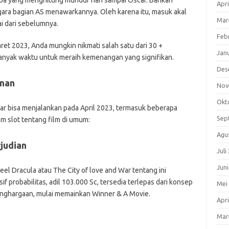
pa yang menghitung mundur hari sampai Oscar. Bahkan
Apri
ara bagian AS menawarkannya. Oleh karena itu, masuk akal
Mar
ai dari sebelumnya.
Feb
t 2023, Anda mungkin nikmati salah satu dari 30 +
Jan
banyak waktu untuk meraih kemenangan yang signifikan.
Des
inan
Nov
Okt
ar bisa menjalankan pada April 2023, termasuk beberapa
Sep
m slot tentang film di umum:
Agu
judian
Juli
Jun
el Dracula atau The City of love and War tentang ini
if probabilitas, adil 103.000 Sc, tersedia terlepas dari konsep
Mei
enghargaan, mulai memainkan Winner & A Movie.
Apri
Mar