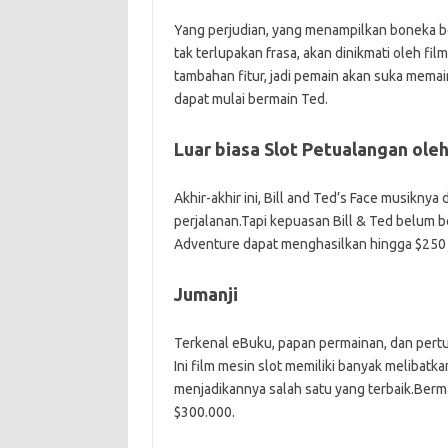
Yang perjudian, yang menampilkan boneka b
tak terlupakan frasa, akan dinikmati oleh fi
tambahan fitur, jadi pemain akan suka mema
dapat mulai bermain Ted.
Luar biasa Slot Petualangan oleh
Akhir-akhir ini, Bill and Ted’s Face musiknya
perjalanan.Tapi kepuasan Bill & Ted belum b
Adventure dapat menghasilkan hingga $250 
Jumanji
Terkenal eBuku, papan permainan, dan pertun
Ini film mesin slot memiliki banyak melibatk
menjadikannya salah satu yang terbaik.Ber
$300.000.