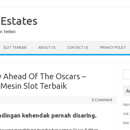
 Estates
n Terkini
SLOT TERBAIK
ABOUT US
CONTACT US
PRIVACY POLICY
Cari
y Ahead Of The Oscars –
untu
Mesin Slot Terbaik
A
0 Comment
Agu
Juli
ndingan kehendak pernah disaring.
Mei