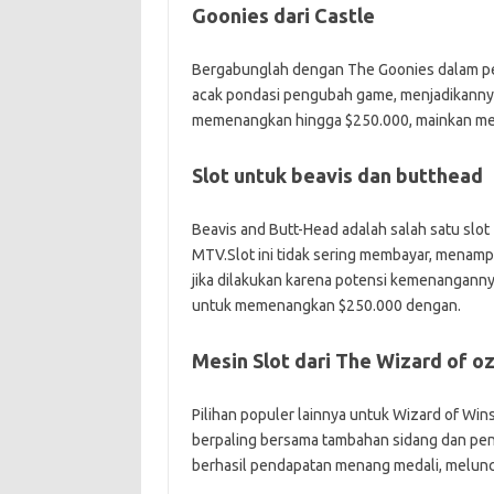
Goonies dari Castle
Bergabunglah dengan The Goonies dalam perj
acak pondasi pengubah game, menjadikannya
memenangkan hingga $250.000, mainkan mes
Slot untuk beavis dan butthead
Beavis and Butt-Head adalah salah satu slot
MTV.Slot ini tidak sering membayar, menampi
jika dilakukan karena potensi kemenanganny
untuk memenangkan $250.000 dengan.
Mesin Slot dari The Wizard of o
Pilihan populer lainnya untuk Wizard of Win
berpaling bersama tambahan sidang dan pen
berhasil pendapatan menang medali, melunc