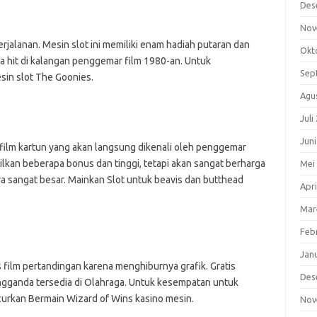
Des
Nov
alanan. Mesin slot ini memiliki enam hadiah putaran dan
Okt
 hit di kalangan penggemar film 1980-an. Untuk
Sep
in slot The Goonies.
Agu
Juli
Jun
 film kartun yang akan langsung dikenali oleh penggemar
lkan beberapa bonus dan tinggi, tetapi akan sangat berharga
Mei
a sangat besar. Mainkan Slot untuk beavis dan butthead
Apri
Mar
z
Feb
Jan
s film pertandingan karena menghiburnya grafik. Gratis
Des
gganda tersedia di Olahraga. Untuk kesempatan untuk
urkan Bermain Wizard of Wins kasino mesin.
Nov