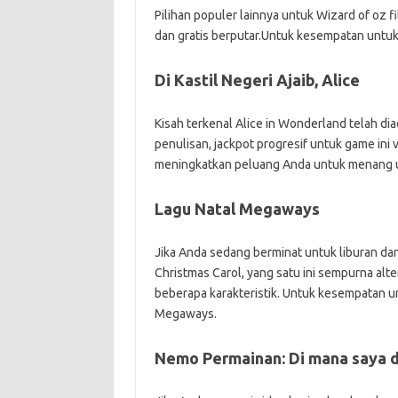
Pilihan populer lainnya untuk Wizard of oz 
dan gratis berputar.Untuk kesempatan untu
Di Kastil Negeri Ajaib, Alice
Kisah terkenal Alice in Wonderland telah dia
penulisan, jackpot progresif untuk game ini v
meningkatkan peluang Anda untuk menang u
Lagu Natal Megaways
Jika Anda sedang berminat untuk liburan da
Christmas Carol, yang satu ini sempurna alte
beberapa karakteristik. Untuk kesempatan 
Megaways.
Nemo Permainan: Di mana saya