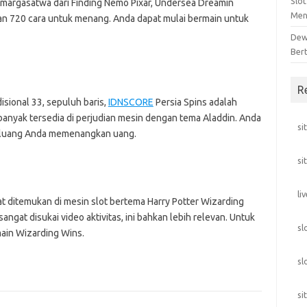
Slo
 margasatwa dari Finding Nemo Pixar, Undersea Dreamin
Men
an 720 cara untuk menang. Anda dapat mulai bermain untuk
Dewa
Ber
R
isional 33, sepuluh baris,
IDNSCORE
Persia Spins adalah
h banyak tersedia di perjudian mesin dengan tema Aladdin. Anda
si
eluang Anda memenangkan uang.
si
li
t ditemukan di mesin slot bertema Harry Potter Wizarding
gat disukai video aktivitas, ini bahkan lebih relevan. Untuk
sl
ain Wizarding Wins.
sl
si