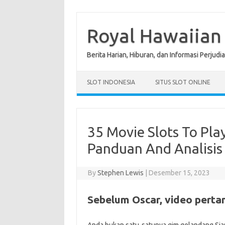
Skip
to
content
Royal Hawaiian
Berita Harian, Hiburan, dan Informasi Perjudia
SLOT INDONESIA
SITUS SLOT ONLINE
35 Movie Slots To Pla
Panduan And Analisis 
By
Stephen Lewis
|
Desember 15, 2023
Sebelum Oscar, video perta